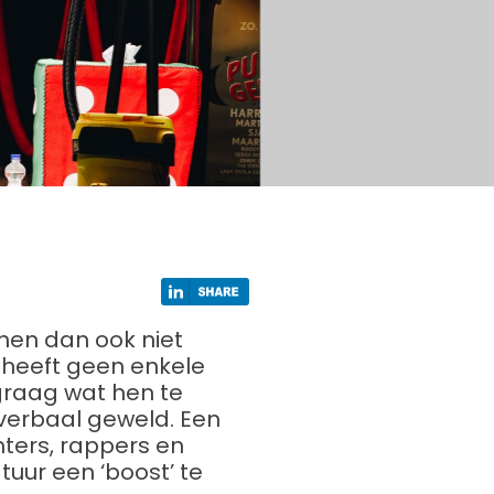
nen dan ook niet
heeft geen enkele
 graag wat hen te
 verbaal geweld. Een
hters, rappers en
uur een ‘boost’ te