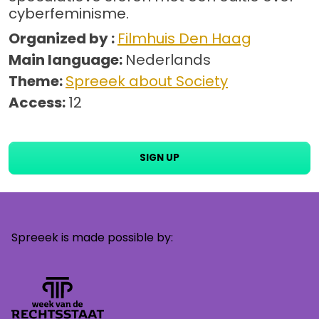
cyberfeminisme.
Organized by :
Filmhuis Den Haag
Main language:
Nederlands
Theme:
Spreeek about Society
Access:
12
SIGN UP
Spreeek is made possible by: