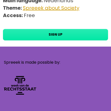
Main language:
Nederlands
Theme:
Spreeek about Society
Access:
Free
SIGN UP
Spreeek is made possible by: