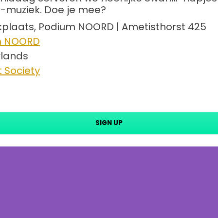
i-muziek. Doe je mee?
kplaats, Podium NOORD | Ametisthorst 425
m NOORD
lands
 Society
SIGN UP