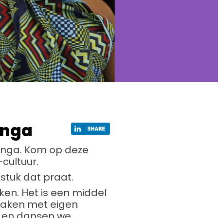
anga
anga. Kom op deze
cultuur.
stuk dat praat.
en. Het is een middel
 maken met eigen
s en dansen we