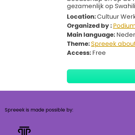
gezamenlijk op Swahil
Location:
Cultuur Wer
Organized by :
Podiu
Main language:
Neder
Theme:
Spreeek about
Access:
Free
Spreeek is made possible by: