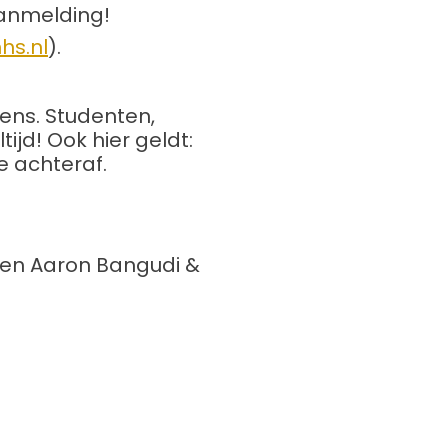
aanmelding!
hs.nl
).
dens. Studenten,
ijd! Ook hier geldt:
e achteraf.
en Aaron Bangudi &