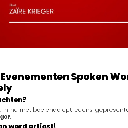
Evenementen Spoken Wor
ely
achten?
ramma met boeiende optredens, gepresent
eger
.
n word artiest!