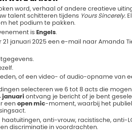
oken word, verhaal of andere creatieve uiting
uw talent schitteren tijdens
Yours Sincerely.
El
m het podium te pakken.
evenement is
Engels
.
r 21 januari 2025 een e-mail naar Amanda T
tgegevens.
zelf.
reden, of een video- of audio-opname van e
dingen selecteren we 6 tot 8 acts die mogen
 januari
ontvang je bericht of je bent gesel
er een
open mic
-moment, waarbij het publi
singsact.
 haatuitingen, anti-vrouw, racistische, anti
 en discriminatie in voordrachten.