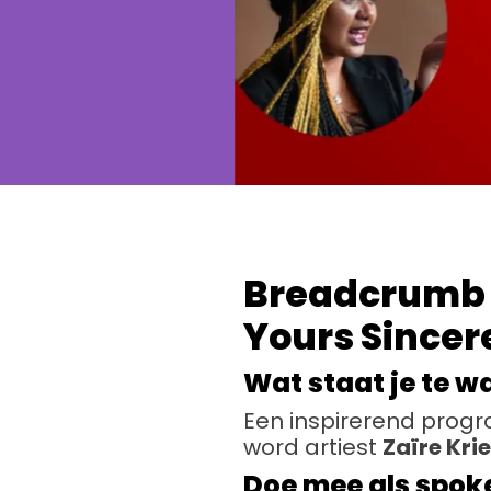
Breadcrumb 
Yours Sincer
Wat staat je te w
Een inspirerend prog
word artiest
Zaïre Kri
Doe mee als spoke