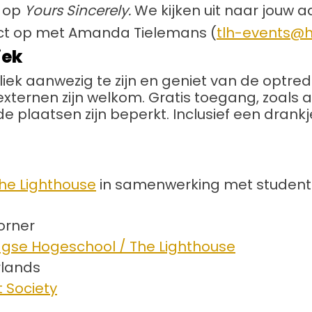
n op
Yours Sincerely.
We kijken uit naar jouw 
t op met Amanda Tielemans (
tlh-events@h
iek
ubliek aanwezig te zijn en geniet van de optre
ernen zijn welkom. Gratis toegang, zoals alt
de plaatsen zijn beperkt. Inclusief een drankj
he Lighthouse
in samenwerking met student
orner
gse Hogeschool / The Lighthouse
lands
 Society