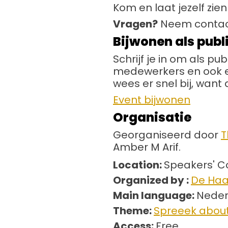
Kom en laat jezelf zie
Vragen?
Neem contac
Bijwonen als publ
Schrijf je in om als p
medewerkers en ook ext
wees er snel bij, want 
Event bijwonen
Organisatie
Georganiseerd door
T
Amber M Arif.
Location:
Speakers' C
Organized by :
De Haa
Main language:
Neder
Theme:
Spreeek about
Access:
Free