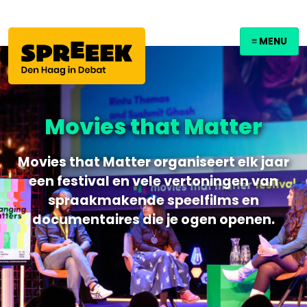
≡ MENU
Movies that Matter
Movies that Matter organiseert elk jaar
een festival en vele vertoningen van
spraakmakende speelfilms en
documentaires die je ogen openen.