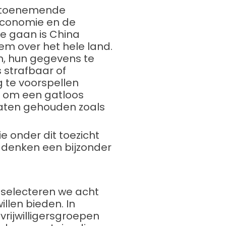
et toenemende
economie en de
e gaan is China
m over het hele land.
en, hun gegevens te
 strafbaar of
 te voorspellen
t om een gatloos
 gaten gehouden zoals
e onder dit toezicht
 denken een bijzonder
r selecteren we acht
illen bieden. In
rijwilligersgroepen