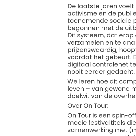
De laatste jaren voel
activisme en de publ
toenemende sociale p
begonnen met de uitbr
Dit systeem, dat erop 
verzamelen en te anal
prijzenswaardig, hoop
voordat het gebeurt.
digitaal controlenet t
nooit eerder gedacht.
We leren hoe dit compl
leven – van gewone m
doelwit van de overhei
Over On Tour:
On Tour is een spin-of
mooie festivaltitels d
samenwerking met (mom