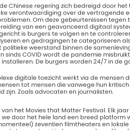
t de Chinese regering zich bedreigd door h
ieke verontwaardiging over de vertragende 
roblemen. Om deze gebeurtenissen tegen t
eiding van een geavanceerd digitaal systee
gericht is burgers te volgen en te controler
yseren en gedragingen te categoriseren als
t politieke weerstand binnen de samenleving
 En sinds COVID wordt de pandemie misbruik
e installeren. De burgers worden 24/7 in de
exe digitale toezicht werkt via de mensen di
ensen tot mensen die vanwege hun kritisch
d zijn. Zoals advocaten en journalisten.
f van het Movies that Matter Festival. Elk jaa
ie we door het hele land een breed platform w
enteel) zeventien filmtheaters en lokale v