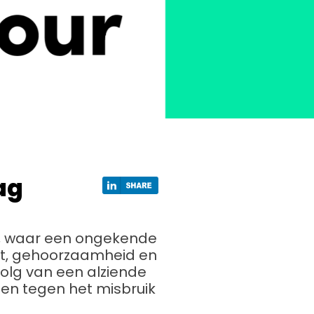
ag
na, waar een ongekende
st, gehoorzaamheid en
volg van een alziende
ten tegen het misbruik