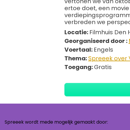
vertonen we van oktob
ertoe doet, een movie
verdiepingsprogramma
verbreden we perspect
Locatie:
Filmhuis Den
Georganiseerd door :
Voertaal:
Engels
Thema:
Spreeek over V
Toegang:
Gratis
Spreeek wordt mede mogelijk gemaakt door: