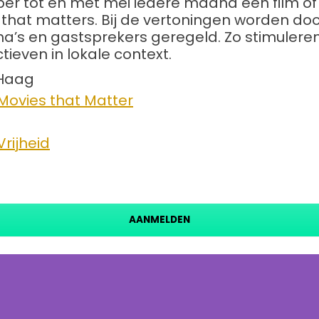
er tot en met mei iedere maand een film o
 that matters. Bij de vertoningen worden do
’s en gastsprekers geregeld. Zo stimuleren
ieven in lokale context.
 Haag
Movies that Matter
rijheid
AANMELDEN