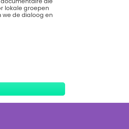
f documentaire die
or lokale groepen
 we de dialoog en