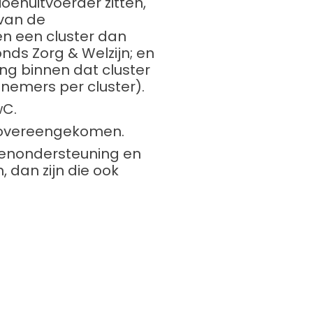
oenuitvoerder zitten,
 van de
en een cluster dan
onds Zorg & Welzijn; en
ng binnen dat cluster
lnemers per cluster).
wC.
n overeengekomen.
ioenondersteuning en
 dan zijn die ook