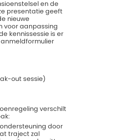
nsioenstelsel en de
ze presentatie geeft
de nieuwe
n voor aanpassing
e kennissessie is er
 aanmeldformulier
eak-out sessie)
enregeling verschilt
ak:
 ondersteuning door
t traject zal