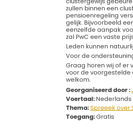
clustergewijs gebeuren
zullen binnen een clus
pensioenregeling vers
gelijk. Bijvoorbeeld e
eenzelfde aanpak voor
zal PwC een vaste prij
Leden kunnen natuurli
Voor de ondersteunin
Graag horen wij of er
voor de voorgestelde 
welkom.
Georganiseerd door :
Voertaal:
Nederlands
Thema:
Spreeek over
Toegang:
Gratis