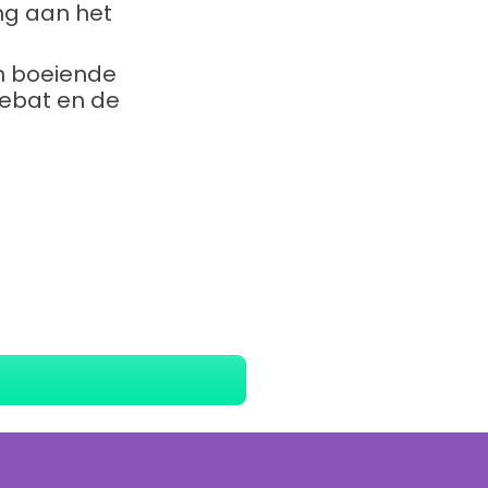
ng aan het
en boeiende
debat en de