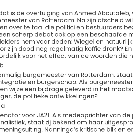
at is de overtuiging van Ahmed Aboutaleb,
meester van Rotterdam. Na zijn afscheid wil h
 over te taal die politici en bestuurders be
 een scherp debat ook op een beschaafde ma
 leiders hem voor deden: Wiegel en natuurlij
oor zijn dood nog regelmatig koffie dronk? En 
ordelijk voor het effect van de woorden die hi
eb
rmalig burgemeester van Rotterdam, staat 
 integratie en burgerschap. Als burgemeest
ken wijze een bijdrage geleverd in het maat
burger, de politieke ontwikkelingen?
ga
enator voor JA21. Als medeoprichter van de 
rnalistiek, staat zij bekend om haar uitgesp
 meningsuiting. Nanninga’s kritische blik en e