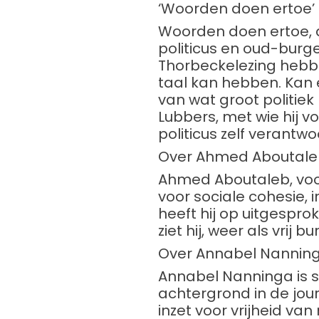
‘Woorden doen ertoe’
Woorden doen ertoe, d
politicus en oud-burge
Thorbeckelezing hebben
taal kan hebben. Kan
van wat groot politiek
Lubbers, met wie hij v
politicus zelf verantwo
Over Ahmed Aboutal
Ahmed Aboutaleb, voo
voor sociale cohesie,
heeft hij op uitgespro
ziet hij, weer als vrij 
Over Annabel Nannin
Annabel Nanninga is s
achtergrond in de jou
inzet voor vrijheid van