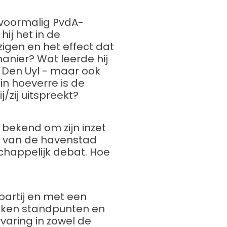
 voormalig PvdA-
ij het in de
zigen en het effect dat
nier? Wat leerde hij
k Den Uyl - maar ook
in hoeverre is de
j/zij uitspreekt?
bekend om zijn inzet
er van de havenstad
schappelijk debat. Hoe
partij en met een
roken standpunten en
rvaring in zowel de