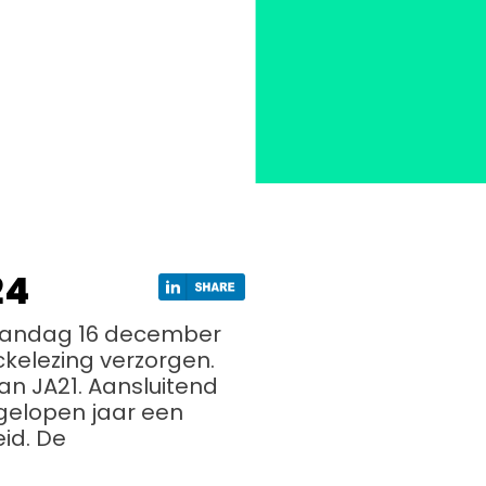
24
maandag 16 december
elezing verzorgen.
an JA21. Aansluitend
fgelopen jaar een
id. De