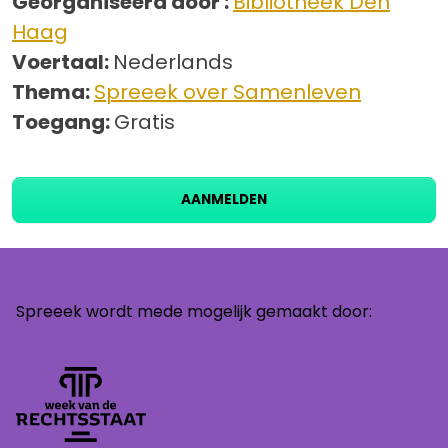
Georganiseerd door :
Bibliotheek Den
Haag
Voertaal:
Nederlands
Thema:
Spreeek over Samenleven
Toegang:
Gratis
AANMELDEN
Spreeek wordt mede mogelijk gemaakt door: