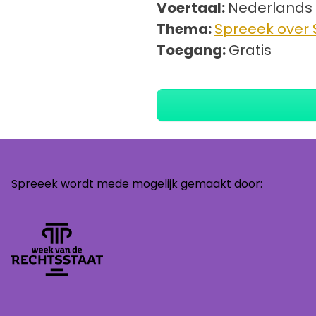
Voertaal:
Nederlands
Thema:
Spreeek over
Toegang:
Gratis
Spreeek wordt mede mogelijk gemaakt door: