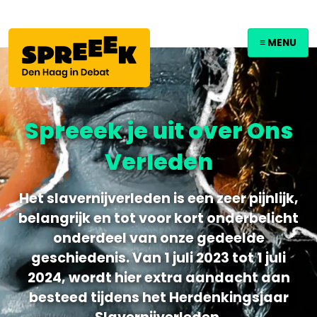
≡ MENU
Spreeek je uit over Ons
Verleden
Het slavernijverleden is een zeer pijnlijk,
belangrijk en tot voor kort onderbelicht
onderdeel van onze gedeelde
geschiedenis. Van 1 juli 2023 tot 1 juli
2024, wordt hier extra aandacht aan
besteed tijdens het Herdenkingsjaar