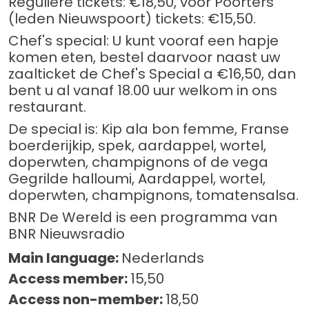
Reguliere tickets: €18,50, voor Poorters
(leden Nieuwspoort) tickets: €15,50.
Chef's special: U kunt vooraf een hapje
komen eten, bestel daarvoor naast uw
zaalticket de Chef's Special a €16,50, dan
bent u al vanaf 18.00 uur welkom in ons
restaurant.
De special is: Kip ala bon femme, Franse
boerderijkip, spek, aardappel, wortel,
doperwten, champignons of de vega
Gegrilde halloumi, Aardappel, wortel,
doperwten, champignons, tomatensalsa.
BNR De Wereld is een programma van
BNR Nieuwsradio
Main language:
Nederlands
Access member:
15,50
Access non-member:
18,50