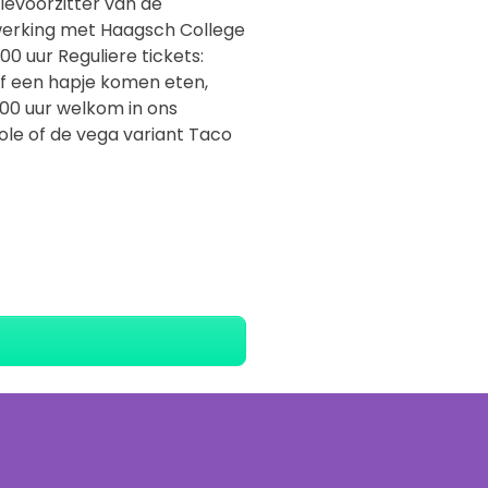
tievoorzitter van de
nwerking met Haagsch College
:00 uur Reguliere tickets:
raf een hapje komen eten,
.00 uur welkom in ons
mole of de vega variant Taco