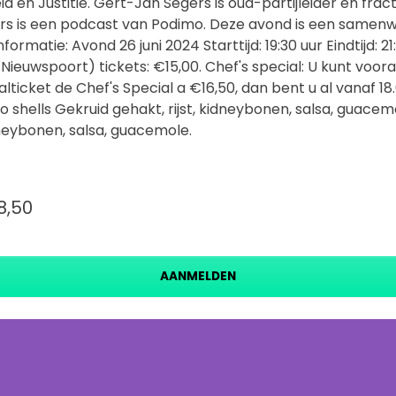
id en Justitie. Gert-Jan Segers is oud-partijleider en frac
gers is een podcast van Podimo. Deze avond is een same
ormatie: Avond 26 juni 2024 Starttijd: 19:30 uur Eindtijd: 21
 Nieuwspoort) tickets: €15,00. Chef's special: U kunt voo
lticket de Chef's Special a €16,50, dan bent u al vanaf 18
co shells Gekruid gehakt, rijst, kidneybonen, salsa, guace
idneybonen, salsa, guacemole.
8,50
AANMELDEN