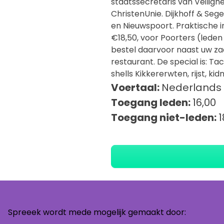
staatssecretaris van Veilighe
ChristenUnie. Dijkhoff & Se
en Nieuwspoort. Praktische inf
€18,50, voor Poorters (leden
bestel daarvoor naast uw zaa
restaurant. De special is: Ta
shells Kikkererwten, rijst, k
Voertaal:
Nederlands
Toegang leden:
16,00
Toegang niet-leden:
1
Spreeek wordt mede mogelijk gemaakt door: